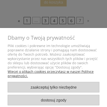
do koszyka
«
1
...
3
4
5
6
7
»
ZAKUPY
Dbamy o Twoją prywatność
POMOC
Pliki cookies i pokrewne im technologie umożliwiają
poprawne działanie strony i pomagają nam dostosować
ofertę do Twoich potrzeb. Możesz zaakceptować
MOJE KONTO
wykorzystanie przez nas wszystkich tych plików i przejść
do sklepu lub dostosować użycie plików do swoich
preferencji, wybierając opcję "Dostosuj zgody".
SKLEP
Więcej o plikach cookies przeczytasz w naszej Polityce
prywatności.
zaakceptuj tylko niezbędne
dostosuj zgody
Pytania?
+48 502 540 014