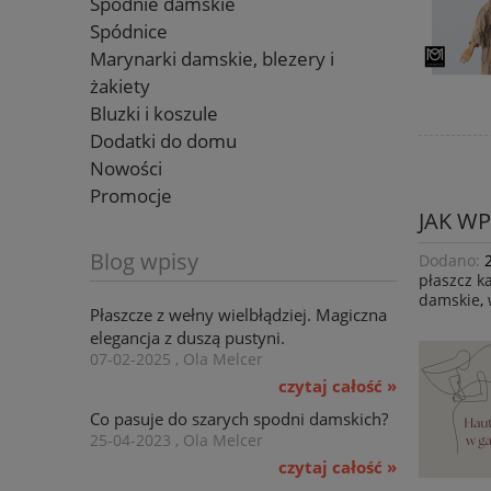
Spodnie damskie
Spódnice
Marynarki damskie, blezery i
żakiety
Bluzki i koszule
Dodatki do domu
Nowości
Promocje
JAK W
Blog wpisy
Dodano:
płaszcz k
damskie
,
Płaszcze z wełny wielbłądziej. Magiczna
elegancja z duszą pustyni.
07-02-2025 , Ola Melcer
czytaj całość »
Co pasuje do szarych spodni damskich?
25-04-2023 , Ola Melcer
czytaj całość »