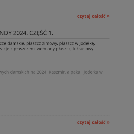
czytaj całość »
DY 2024. CZĘŚĆ 1.
zcze damskie
,
płaszcz zimowy
,
płaszcz w jodełkę
,
izacje z płaszczem
,
wełniany płaszcz
,
luksusowy
ych damskich na 2024. Kaszmir, alpaka i jodełka w
czytaj całość »