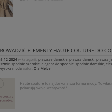
PROWADZIĆ ELEMENTY HAUTE COUTURE DO CO
26-12-2024
w kategorii:
płaszcze damskie
,
płaszcz damski
,
płaszcz j
aszmir
,
spodnie szerokie
,
eleganckie spodnie
,
spodnie damskie
,
ele
wysoka moda
autor:
Ola Melcer
Haute couture to najdoskonalsza forma mody. To właśn
pokazują swoją kreatywność.