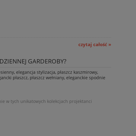
czytaj całość »
DZIENNEJ GARDEROBY?
esienny
,
elegancja stylizacja
,
płaszcz kaszmirowy
,
gancki płaszcz
,
płaszcz wełniany
,
eleganckie spodnie
ie w tych unikatowych kolekcjach projektanci