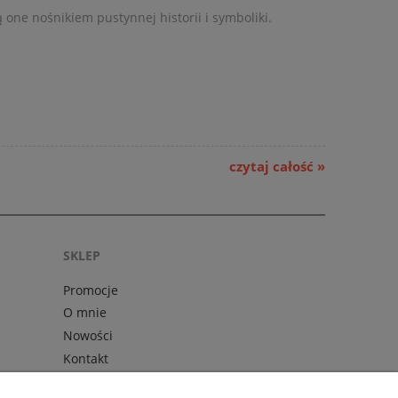
ą one nośnikiem pustynnej historii i symboliki.
czytaj całość »
SKLEP
Promocje
O mnie
Nowości
Kontakt
Kontakt