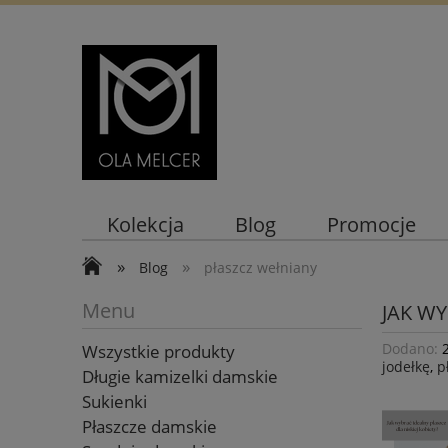
Kolekcja
Blog
Promocje
»
»
Blog
płaszcz wełniany
Menu
JAK WY
Dodano:
Wszystkie produkty
jodełkę
,
p
Długie kamizelki damskie
Sukienki
Płaszcze damskie