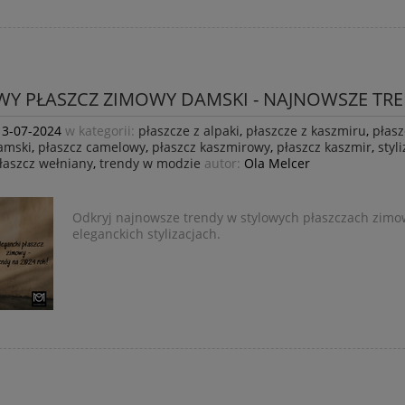
Y PŁASZCZ ZIMOWY DAMSKI - NAJNOWSZE TREN
13-07-2024
w kategorii:
płaszcze z alpaki
,
płaszcze z kaszmiru
,
płas
amski
,
płaszcz camelowy
,
płaszcz kaszmirowy
,
płaszcz kaszmir
,
styl
łaszcz wełniany
,
trendy w modzie
autor:
Ola Melcer
Odkryj najnowsze trendy w stylowych płaszczach zimow
eleganckich stylizacjach.