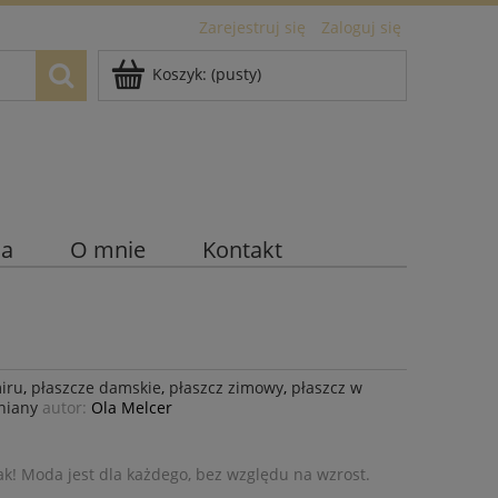
Zarejestruj się
Zaloguj się
Koszyk:
(pusty)
ia
O mnie
Kontakt
iru
,
płaszcze damskie
,
płaszcz zimowy
,
płaszcz w
niany
autor:
Ola Melcer
ak! Moda jest dla każdego, bez względu na wzrost.