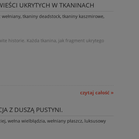
WIEŚCI UKRYTYCH W TKANINACH
z wełniany
,
tkaniny deadstock
,
tkaniny kaszmirowe
,
te historie. Każda tkanina, jak fragment ukrytego
czytaj całość »
JA Z DUSZĄ PUSTYNI.
iej
,
wełna wielbłądzia
,
wełniany płaszcz
,
luksusowy