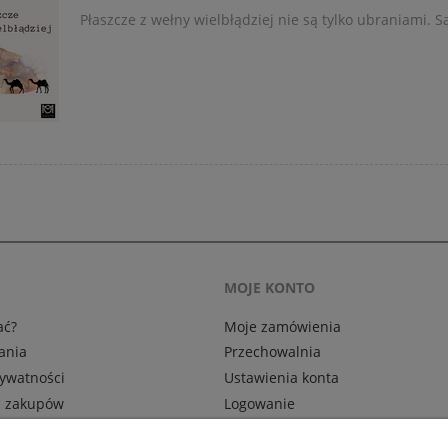
Płaszcze z wełny wielbłądziej nie są tylko ubraniami. S
MOJE KONTO
ać?
Moje zamówienia
ania
Przechowalnia
rywatności
Ustawienia konta
n zakupów
Logowanie