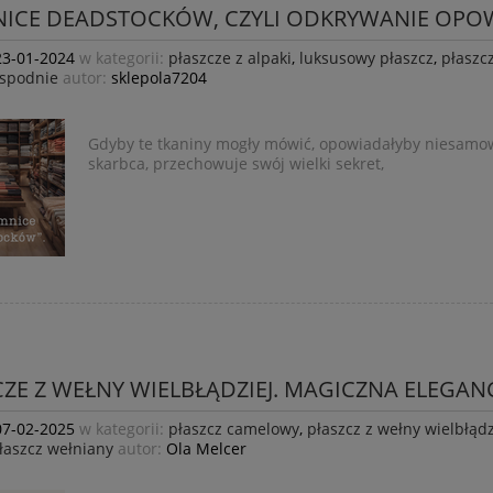
NICE DEADSTOCKÓW, CZYLI ODKRYWANIE OPO
23-01-2024
w kategorii:
płaszcze z alpaki
,
luksusowy płaszcz
,
płaszc
 spodnie
autor:
sklepola7204
Gdyby te tkaniny mogły mówić, opowiadałyby niesamowi
skarbca, przechowuje swój wielki sekret,
ZE Z WEŁNY WIELBŁĄDZIEJ. MAGICZNA ELEGANC
07-02-2025
w kategorii:
płaszcz camelowy
,
płaszcz z wełny wielbłądz
łaszcz wełniany
autor:
Ola Melcer