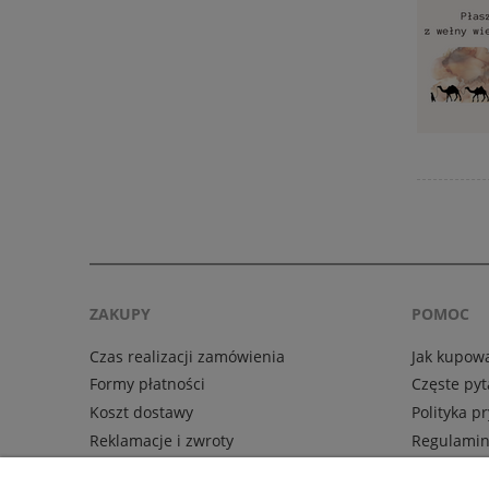
ZAKUPY
POMOC
Czas realizacji zamówienia
Jak kupow
Formy płatności
Częste pyt
Koszt dostawy
Polityka p
Reklamacje i zwroty
Regulami
Leksykon