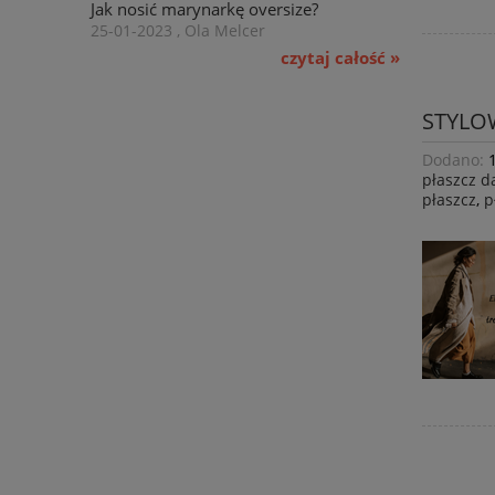
Jak nosić marynarkę oversize?
25-01-2023 , Ola Melcer
czytaj całość »
STYLOW
Dodano:
płaszcz d
płaszcz
,
p