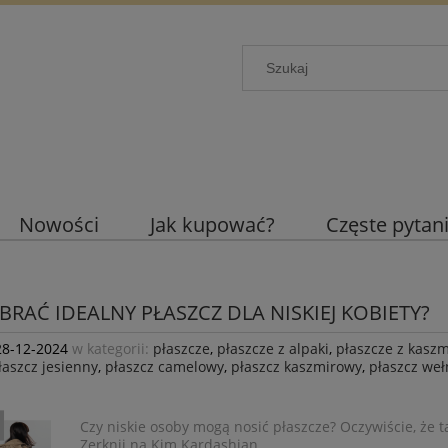
Nowości
Jak kupować?
Częste pytan
BRAĆ IDEALNY PŁASZCZ DLA NISKIEJ KOBIETY?
28-12-2024
w kategorii:
płaszcze
,
płaszcze z alpaki
,
płaszcze z kaszm
łaszcz jesienny
,
płaszcz camelowy
,
płaszcz kaszmirowy
,
płaszcz weł
Czy niskie osoby mogą nosić płaszcze? Oczywiście, że t
Zerknij na Kim Kardashian.