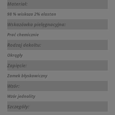
Materiał:
98 % wiskoza 2% elastan
Wskazówka pielęgnacyjna:
Prać chemicznie
Rodzaj dekoltu:
Okrągły
Zapięcie:
Zamek błyskawiczny
Wzór:
Wzór jednolity
Szczegóły: