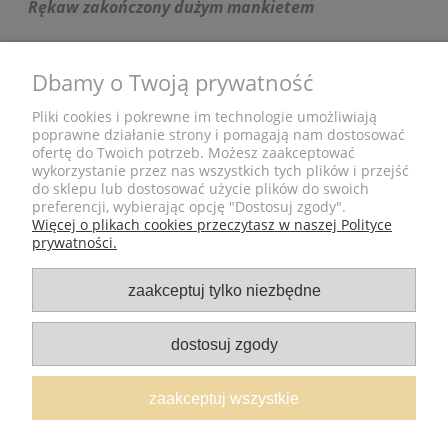
Rękaw zakończony dużym mankietem
ZAKUPY
Dbamy o Twoją prywatność
POMOC
Pliki cookies i pokrewne im technologie umożliwiają
poprawne działanie strony i pomagają nam dostosować
ofertę do Twoich potrzeb. Możesz zaakceptować
MOJE KONTO
wykorzystanie przez nas wszystkich tych plików i przejść
do sklepu lub dostosować użycie plików do swoich
preferencji, wybierając opcję "Dostosuj zgody".
SKLEP
Więcej o plikach cookies przeczytasz w naszej Polityce
prywatności.
zaakceptuj tylko niezbędne
dostosuj zgody
Pytania?
+48 502 540 014
Znajdź nas na:
zaakceptuj wszystkie
© 2020 OlaMelcer.com