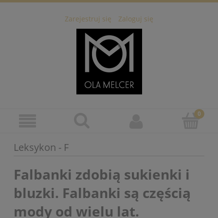
Zarejestruj się
Zaloguj się
Leksykon - F
Falbanki zdobią sukienki i
bluzki. Falbanki są częścią
mody od wielu lat.