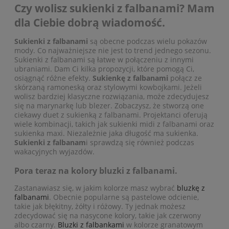
Czy wolisz sukienki z falbanami? Mam
dla Ciebie dobrą wiadomość.
Sukienki z falbanami
są obecne podczas wielu pokazów
mody. Co najważniejsze nie jest to trend jednego sezonu.
Sukienki z falbanami są łatwe w połączeniu z innymi
ubraniami. Dam Ci kilka propozycji, które pomogą Ci,
osiągnąć różne efekty.
Sukienkę z falbanami
połącz ze
skórzaną ramoneską oraz stylowymi kowbojkami. Jeżeli
wolisz bardziej klasyczne rozwiązania, może zdecydujesz
się na marynarkę lub blezer. Zobaczysz, że stworzą one
ciekawy duet z sukienką z falbanami. Projektanci oferują
wiele kombinacji, takich jak sukienki midi z falbanami oraz
sukienka maxi. Niezależnie jaka długość ma sukienka.
Sukienki z falbanam
i sprawdzą się również podczas
wakacyjnych wyjazdów.
Pora teraz na kolory bluzki z falbanami.
Zastanawiasz się, w jakim kolorze masz wybrać
bluzkę z
falbanami
. Obecnie popularne są pastelowe odcienie,
takie jak błękitny, żółty i różowy. Ty jednak możesz
zdecydować się na nasycone kolory, takie jak czerwony
albo czarny.
Bluzki z falbankami
w kolorze granatowym