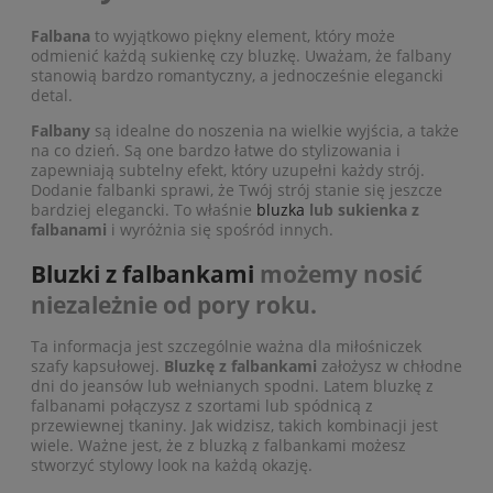
Falbana
to wyjątkowo piękny element, który może
odmienić każdą sukienkę czy bluzkę. Uważam, że falbany
stanowią bardzo romantyczny, a jednocześnie elegancki
detal.
Falbany
są idealne do noszenia na wielkie wyjścia, a także
na co dzień. Są one bardzo łatwe do stylizowania i
zapewniają subtelny efekt, który uzupełni każdy strój.
Dodanie falbanki sprawi, że Twój strój stanie się jeszcze
bardziej elegancki. To właśnie
bluzka
lub sukienka z
falbanami
i wyróżnia się spośród innych.
Bluzki z falbankami
możemy nosić
niezależnie od pory roku.
Ta informacja jest szczególnie ważna dla miłośniczek
szafy kapsułowej.
Bluzkę z falbankami
założysz w chłodne
dni do jeansów lub wełnianych spodni. Latem bluzkę z
falbanami połączysz z szortami lub spódnicą z
przewiewnej tkaniny. Jak widzisz, takich kombinacji jest
wiele. Ważne jest, że z bluzką z falbankami możesz
stworzyć stylowy look na każdą okazję.