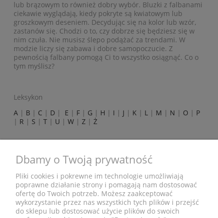
lub brązowym to również dobry wybór. Bluzki z falbanami
ciekawie wyglądają, kiedy pokryte są kwiatowym lub
groszkowym deseniem. Decydując się na kolor lub wzór,
zastanów się. Chodzi o to, czy dobrze się będziesz się w
nim czuła. Nie musisz ślepo podążać za trendami. W
modzie liczy się zabawa i dobre samopoczucie. Z
pewnością falbany pomogą Ci to wszystko osiągnąć. Co o
tym myślisz?
Leksykon
A
|
B
|
C
|
D
|
E
|
F
|
G
|
H
|
I
|
J
|
K
|
L
|
M
|
N
|
O
|
P
|
R
|
S
|
T
|
U
|
W
|
Z
|
Ż
ZAKUPY
Dbamy o Twoją prywatność
POMOC
Pliki cookies i pokrewne im technologie umożliwiają
poprawne działanie strony i pomagają nam dostosować
ofertę do Twoich potrzeb. Możesz zaakceptować
MOJE KONTO
wykorzystanie przez nas wszystkich tych plików i przejść
do sklepu lub dostosować użycie plików do swoich