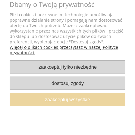
Dbamy o Twoją prywatność
POMOC
Pliki cookies i pokrewne im technologie umożliwiają
poprawne działanie strony i pomagają nam dostosować
MOJE KONTO
ofertę do Twoich potrzeb. Możesz zaakceptować
wykorzystanie przez nas wszystkich tych plików i przejść
do sklepu lub dostosować użycie plików do swoich
SKLEP
preferencji, wybierając opcję "Dostosuj zgody".
Więcej o plikach cookies przeczytasz w naszej Polityce
prywatności.
zaakceptuj tylko niezbędne
Pytania?
+48 502 540 014
dostosuj zgody
Znajdź nas na:
zaakceptuj wszystkie
© 2020 OlaMelcer.com
pokaż pełną wersję strony
Sklep internetowy Shoper.pl