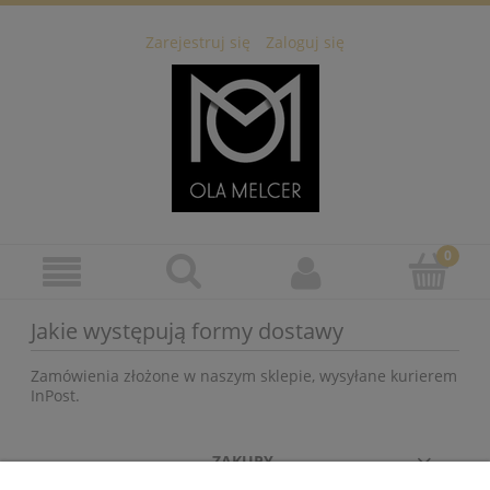
Zarejestruj się
Zaloguj się
Jakie występują formy dostawy
Zamówienia złożone w naszym sklepie, wysyłane kurierem
InPost.
ZAKUPY